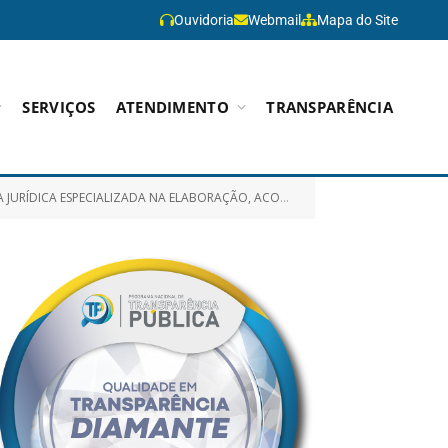
Ouvidoria
Webmail
Mapa do Site
SERVIÇOS
ATENDIMENTO
TRANSPARÊNCIA
OMISSÃO PERMANENTE DE LICITAÇÃO, PREGOEIRO, AGENTE DE CONTRATAÇÃO, EQUIPE DE APOIO E COMISSÃO DE CONTRATAÇÃO)