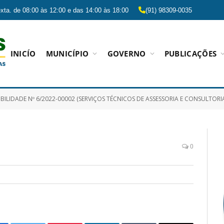
xta. de 08:00 às 12:00 e das 14:00 às 18:00
(91) 98309-0035
INICÍO
MUNICÍPIO
GOVERNO
PUBLICAÇÕES
 Nº 6/2022-00002 (SERVIÇOS TÉCNICOS DE ASSESSORIA E CONSULTORIA JURÍDICA ESPECIALIZADA NA ELABORAÇÃO, ACOMPANHAMENTO, ANÁLISE DE PROCESSOS LICITATÓRIOS E CONTRATOS, JUNTO A C
0