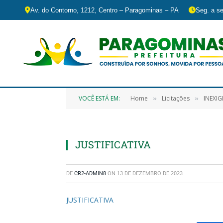
Av. do Contorno, 1212, Centro – Paragominas – PA
Seg. a se
VOCÊ ESTÁ EM:
Home
Licitações
INEXIGIBILIDADE
»
»
JUSTIFICATIVA
DE
CR2-ADMIN8
ON
13 DE DEZEMBRO DE 2023
JUSTIFICATIVA