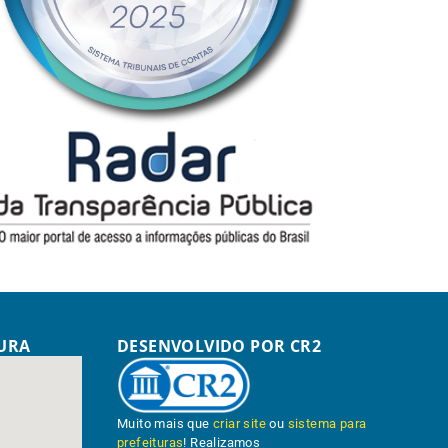
TURA
DESENVOLVIDO POR CR2
Muito mais que
criar site
ou
sistema para
prefeituras
! Realizamos