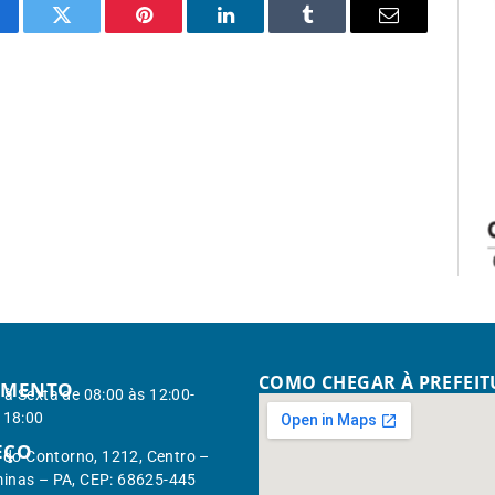
cebook
Twitter
Pinterest
LinkedIn
Tumblr
Email
COMO CHEGAR À PREFEI
IMENTO
à Sexta de 08:00 às 12:00-
 18:00
EÇO
. do Contorno, 1212, Centro –
inas – PA, CEP: 68625-445