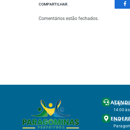
COMPARTILHAR.
Fa
Comentários estão fechados.
ATEND
Segunda 
14:00 às
ENDER
End.: Av
Paragom