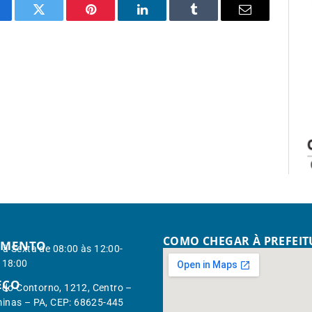
cebook
Twitter
Pinterest
LinkedIn
Tumblr
Email
COMO CHEGAR À PREFEI
IMENTO
à Sexta de 08:00 às 12:00-
 18:00
EÇO
. do Contorno, 1212, Centro –
inas – PA, CEP: 68625-445