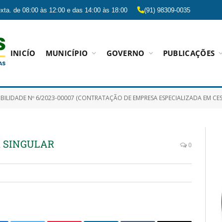
xta. de 08:00 às 12:00 e das 14:00 às 18:00
(91) 98309-0035
INICÍO
MUNICÍPIO
GOVERNO
PUBLICAÇÕES
ADE Nº 6/2023-00007 (CONTRATAÇÃO DE EMPRESA ESPECIALIZADA EM CESSÃO DE USO DE SOFTWARE PARA RECURSO HUMANOS, COMTEMPLANDO MANUTENÇÃO, ATUALI
 SINGULAR
0