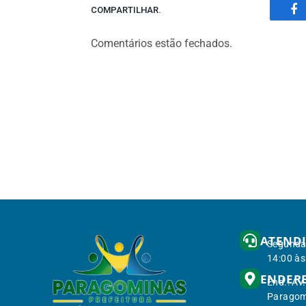
COMPARTILHAR.
Fa
Comentários estão fechados.
ATEND
Segunda 
14:00 às
ENDER
End.: Av
Paragom