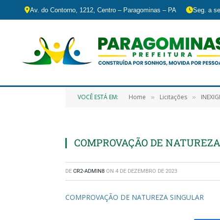
Av. do Contorno, 1212, Centro – Paragominas – PA
Seg. a se
VOCÊ ESTÁ EM:
Home
Licitações
INEXIGIBILID
»
»
COMPROVAÇÃO DE NATUREZA
DE
CR2-ADMIN8
ON
4 DE DEZEMBRO DE 2023
COMPROVAÇÃO DE NATUREZA SINGULAR