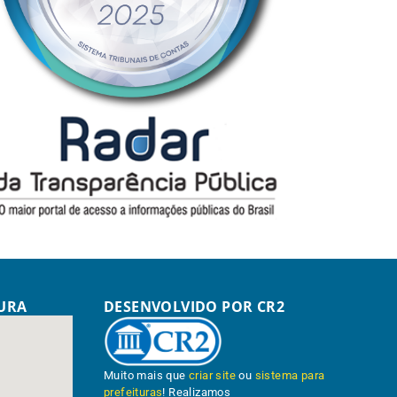
TURA
DESENVOLVIDO POR CR2
Muito mais que
criar site
ou
sistema para
prefeituras
! Realizamos