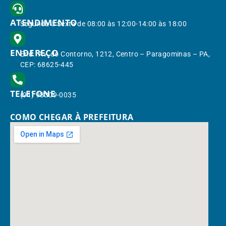
ATENDIMENTO
Segunda à Sexta de 08:00 às 12:00-14:00 às 18:00
ENDEREÇO
End.: Av. do Contorno, 1212, Centro – Paragominas – PA,
CEP: 68625-445
TELEFONE
(91) 98309-0035
COMO CHEGAR À PREFEITURA