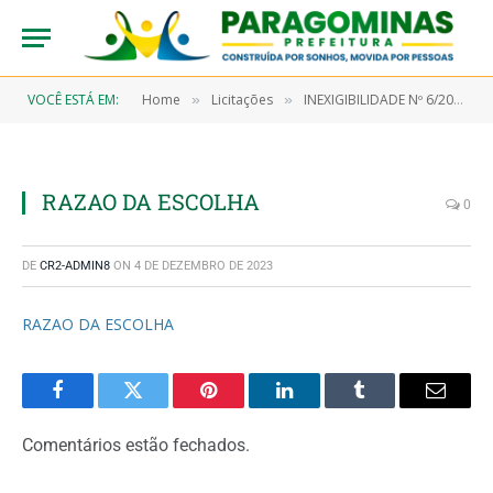
VOCÊ ESTÁ EM:
Home
Licitações
INEXIGIBILIDADE Nº 6/2023-00007 (CONTRATAÇÃO DE EMPRESA ESPECIALIZADA EM CESSÃO DE USO DE SOFTWARE PARA RECURSO HUMANOS, COMTEMPLANDO MANUTENÇÃO, ATUALIZAÇÕES E ROTINAS DE BACKUP PARA ATENDER DEMANDAS DA PREFEITURA MUNICIPAL DE PARAGOMINAS)
»
»
RAZAO DA ESCOLHA
0
DE
CR2-ADMIN8
ON
4 DE DEZEMBRO DE 2023
RAZAO DA ESCOLHA
Facebook
Twitter
Pinterest
LinkedIn
Tumblr
Email
Comentários estão fechados.