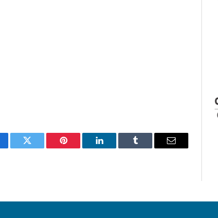
cebook
Twitter
Pinterest
LinkedIn
Tumblr
Email