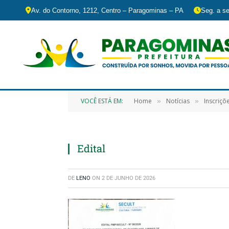
Av. do Contorno, 1212, Centro – Paragominas – PA
Seg. a se
VOCÊ ESTÁ EM:
Home
Notícias
Inscriçõ
»
»
Edital
DE
LENO
ON
2 DE JUNHO DE 2026