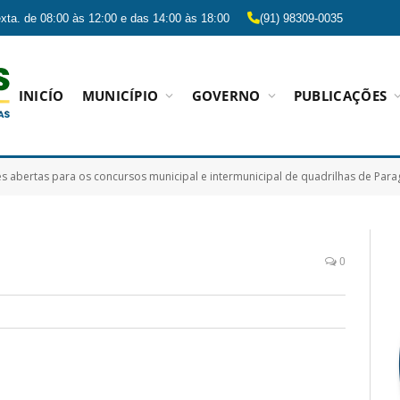
xta. de 08:00 às 12:00 e das 14:00 às 18:00
(91) 98309-0035
INICÍO
MUNICÍPIO
GOVERNO
PUBLICAÇÕES
es abertas para os concursos municipal e intermunicipal de quadrilhas de Pa
0