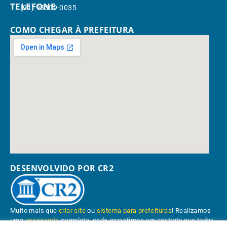
TELEFONE
(91) 98309-0035
COMO CHEGAR À PREFEITURA
DESENVOLVIDO POR CR2
Muito mais que
criar site
ou
sistema para prefeituras
! Realizamos
uma
assessoria
completa, onde garantimos em contrato que todas