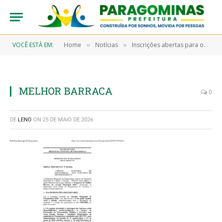
VOCÊ ESTÁ EM:
Home
Notícias
Inscrições abertas para os concursos municipal e intermunicipal de quadrilhas de Paragominas 2026
»
»
MELHOR BARRACA
0
DE
LENO
ON
25 DE MAIO DE 2026