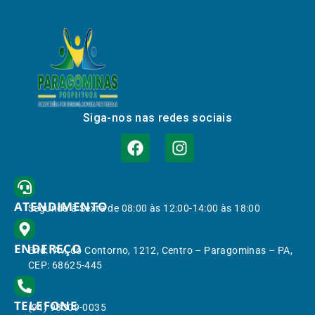
Siga-nos nas redes sociais
ATENDIMENTO
Segunda à Sexta de 08:00 às 12:00-14:00 às 18:00
ENDEREÇO
End.: Av. do Contorno, 1212, Centro – Paragominas – PA,
CEP: 68625-445
TELEFONE
(91) 98309-0035