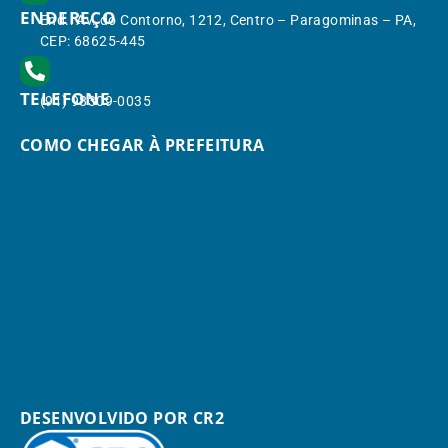
ENDEREÇO
End.: Av. do Contorno, 1212, Centro – Paragominas – PA,
CEP: 68625-445
TELEFONE
(91) 98309-0035
COMO CHEGAR À PREFEITURA
DESENVOLVIDO POR CR2