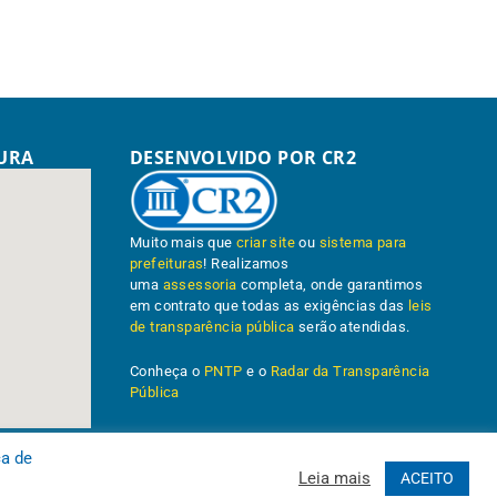
TURA
DESENVOLVIDO POR CR2
Muito mais que
criar site
ou
sistema para
prefeituras
! Realizamos
uma
assessoria
completa, onde garantimos
em contrato que todas as exigências das
leis
de transparência pública
serão atendidas.
Conheça o
PNTP
e o
Radar da Transparência
Pública
ca de
Leia mais
ACEITO