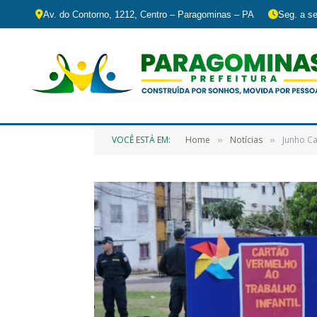
Av. do Contorno, 1212, Centro – Paragominas – PA
Seg. a se
VOCÊ ESTÁ EM:
Home
Notícias
Junho Ca
»
»