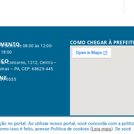
COMO CHEGAR À PREFEI
IMENTO
à Sexta de 08:00 às 12:00-
 18:00
EÇO
. do Contorno, 1212, Centro –
inas – PA, CEP: 68625-445
ONE
309-0035
 no portal. Ao utilizar nosso portal, você concorda com a políti
mo isso é feito, acesse Política de cookies (
Leia mais
). Se você