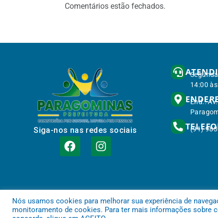
Comentários estão fechados.
ATEND
Segunda 
14:00 às
ENDER
End.: Av
Paragom
TELEF
(91) 98
Siga-nos nas redes sociais
Nós usamos cookies para melhorar sua experiência de navegação
monitoramento de cookies. Para ter mais informações sobre co