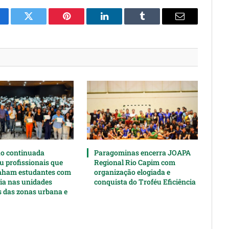
cebook
Twitter
Pinterest
LinkedIn
Tumblr
Email
o continuada
Paragominas encerra JOAPA
u profissionais que
Regional Rio Capim com
ham estudantes com
organização elogiada e
cia nas unidades
conquista do Troféu Eficiência
s das zonas urbana e