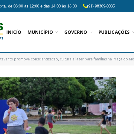
xta. de 08:00 às 12:00 e das 14:00 às 18:00
(91) 98309-0035
INICÍO
MUNICÍPIO
GOVERNO
PUBLICAÇÕES
tavento promove conscientização, cultura e lazer para famílias na Praça do 