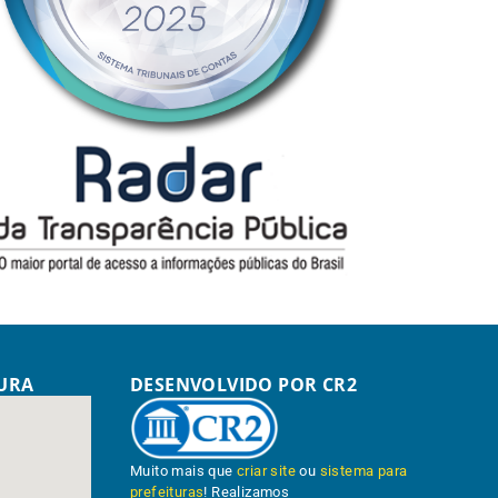
TURA
DESENVOLVIDO POR CR2
Muito mais que
criar site
ou
sistema para
prefeituras
! Realizamos