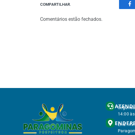
COMPARTILHAR.
Fa
Comentários estão fechados.
ATEND
Segunda 
14:00 às
ENDER
End.: Av
Paragom