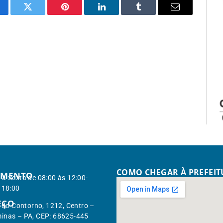
cebook
Twitter
Pinterest
LinkedIn
Tumblr
Email
COMO CHEGAR À PREFEI
IMENTO
à Sexta de 08:00 às 12:00-
 18:00
EÇO
. do Contorno, 1212, Centro –
inas – PA, CEP: 68625-445