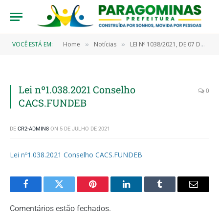
VOCÊ ESTÁ EM:
Home
Notícias
LEI Nº 1038/2021, DE 07 DE ABRIL DE 2021 (Dispõe sobre a criação do Conselho Municipal de Acompanhamento e Controle Social do Fundo de Manutenção e Desenvolvimento de Educação Básica, denominado CACS)
»
»
Lei nº1.038.2021 Conselho
0
CACS.FUNDEB
DE
CR2-ADMIN8
ON
5 DE JULHO DE 2021
Lei nº1.038.2021 Conselho CACS.FUNDEB
Facebook
Twitter
Pinterest
LinkedIn
Tumblr
Email
Comentários estão fechados.