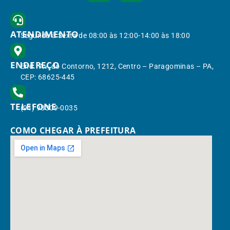
ATENDIMENTO
Segunda à Sexta de 08:00 às 12:00-14:00 às 18:00
ENDEREÇO
End.: Av. do Contorno, 1212, Centro – Paragominas – PA,
CEP: 68625-445
TELEFONE
(91) 98309-0035
COMO CHEGAR À PREFEITURA