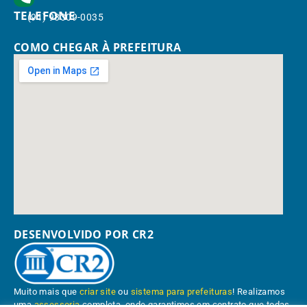
TELEFONE
(91) 98309-0035
COMO CHEGAR À PREFEITURA
DESENVOLVIDO POR CR2
Muito mais que
criar site
ou
sistema para prefeituras
! Realizamos
uma
assessoria
completa, onde garantimos em contrato que todas