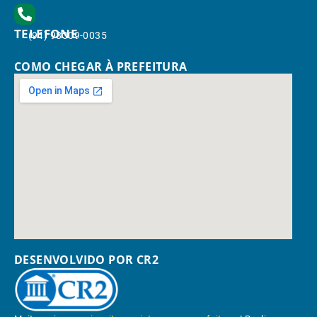
TELEFONE
(91) 98309-0035
COMO CHEGAR À PREFEITURA
DESENVOLVIDO POR CR2