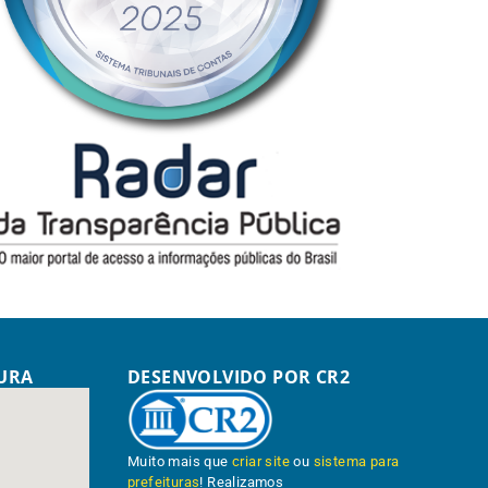
TURA
DESENVOLVIDO POR CR2
Muito mais que
criar site
ou
sistema para
prefeituras
! Realizamos