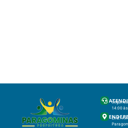
ATEND
Segunda 
14:00 às
ENDER
End.: Av
Paragom