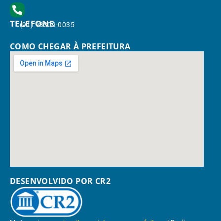
TELEFONE
(91) 98309-0035
COMO CHEGAR À PREFEITURA
DESENVOLVIDO POR CR2