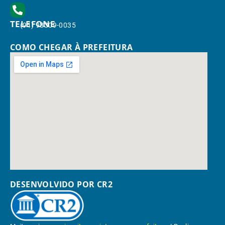
TELEFONE
(91) 98309-0035
COMO CHEGAR À PREFEITURA
DESENVOLVIDO POR CR2