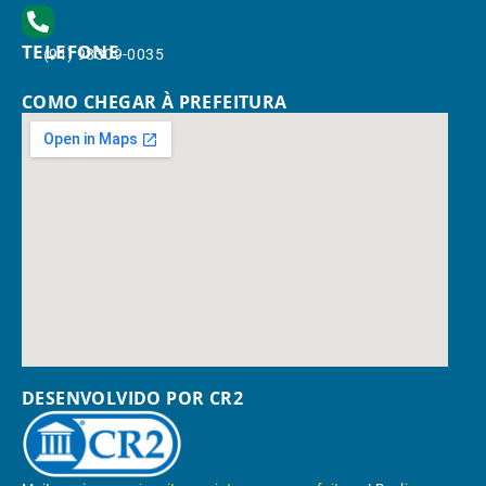
TELEFONE
(91) 98309-0035
COMO CHEGAR À PREFEITURA
DESENVOLVIDO POR CR2