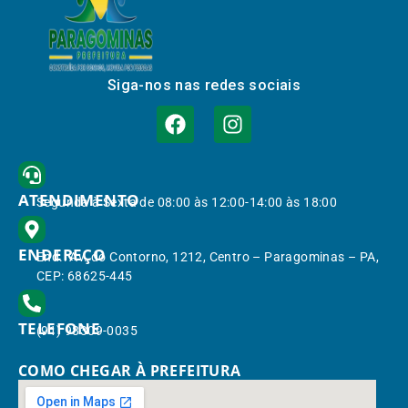
Siga-nos nas redes sociais
ATENDIMENTO
Segunda à Sexta de 08:00 às 12:00-14:00 às 18:00
ENDEREÇO
End.: Av. do Contorno, 1212, Centro – Paragominas – PA,
CEP: 68625-445
TELEFONE
(91) 98309-0035
COMO CHEGAR À PREFEITURA