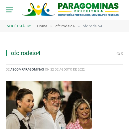
VOCÊ ESTÁ EM:
Home
ofc rodeio4
ofc rodeio4
»
»
ofc rodeio4
0
DE
ASCOMPARAGOMINAS
ON
22 DE AGOSTO DE 2022