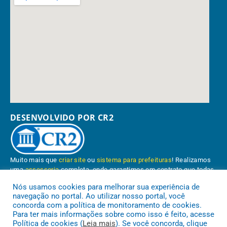
DESENVOLVIDO POR CR2
Muito mais que
criar site
ou
sistema para prefeituras
! Realizamos
uma
assessoria
completa, onde garantimos em contrato que todas
as exigências das
leis de transparência pública
serão atendidas.
Nós usamos cookies para melhorar sua experiência de
navegação no portal. Ao utilizar nosso portal, você
Conheça o
PNTP
e o
Radar da Transparência Pública
concorda com a política de monitoramento de cookies.
Para ter mais informações sobre como isso é feito, acesse
Política de cookies (
Leia mais
). Se você concorda, clique