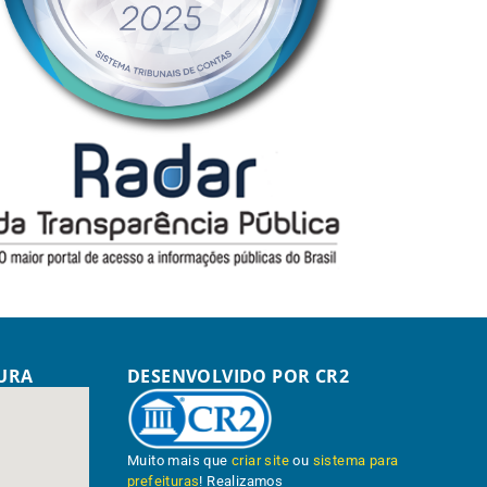
TURA
DESENVOLVIDO POR CR2
Muito mais que
criar site
ou
sistema para
prefeituras
! Realizamos