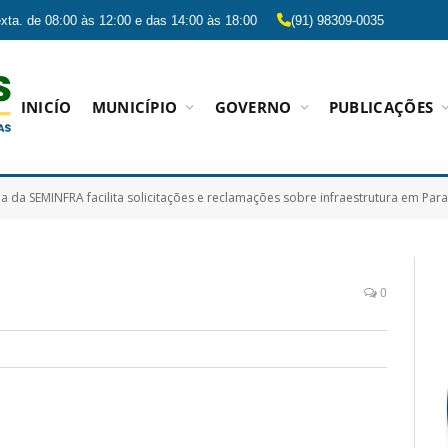
xta. de 08:00 às 12:00 e das 14:00 às 18:00
(91) 98309-0035
INICÍO
MUNICÍPIO
GOVERNO
PUBLICAÇÕES
a da SEMINFRA facilita solicitações e reclamações sobre infraestrutura em Pa
0