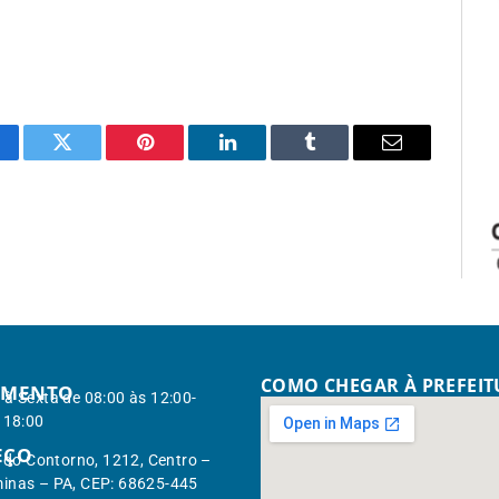
cebook
Twitter
Pinterest
LinkedIn
Tumblr
Email
COMO CHEGAR À PREFEI
IMENTO
à Sexta de 08:00 às 12:00-
 18:00
EÇO
. do Contorno, 1212, Centro –
inas – PA, CEP: 68625-445