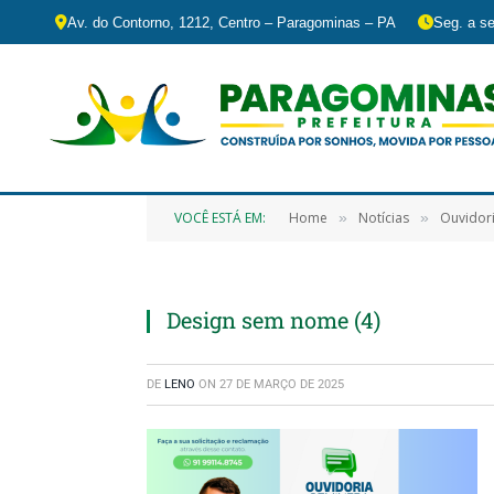
Av. do Contorno, 1212, Centro – Paragominas – PA
Seg. a se
VOCÊ ESTÁ EM:
Home
Notícias
Ouvidori
»
»
Design sem nome (4)
DE
LENO
ON
27 DE MARÇO DE 2025