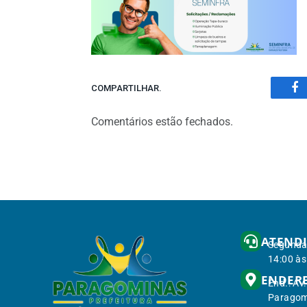
COMPARTILHAR.
Fa
Comentários estão fechados.
ATEND
Segunda 
14:00 às
ENDER
End.: Av
Paragom