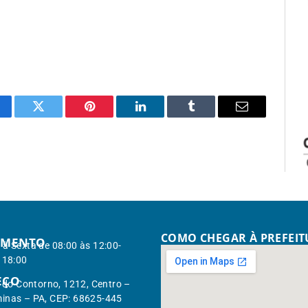
cebook
Twitter
Pinterest
LinkedIn
Tumblr
Email
COMO CHEGAR À PREFEI
IMENTO
à Sexta de 08:00 às 12:00-
 18:00
EÇO
. do Contorno, 1212, Centro –
inas – PA, CEP: 68625-445