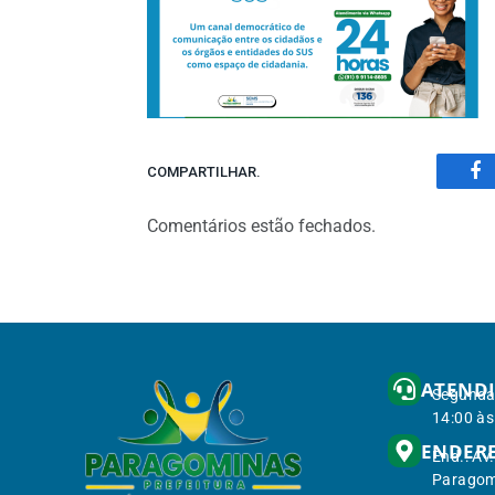
COMPARTILHAR.
Fa
Comentários estão fechados.
ATEND
Segunda 
14:00 às
ENDER
End.: Av
Paragom