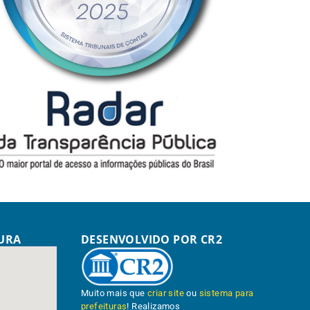
TURA
DESENVOLVIDO POR CR2
Muito mais que
criar site
ou
sistema para
prefeituras
! Realizamos