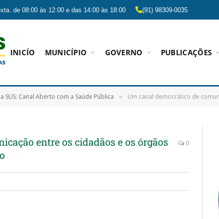
xta. de 08:00 às 12:00 e das 14:00 às 18:00
(91) 98309-0035
INICÍO
MUNICÍPIO
GOVERNO
PUBLICAÇÕES
a SUS: Canal Aberto com a Saúde Pública
Um canal democrático de comunicação en
»
cação entre os cidadãos e os órgãos
0
ço