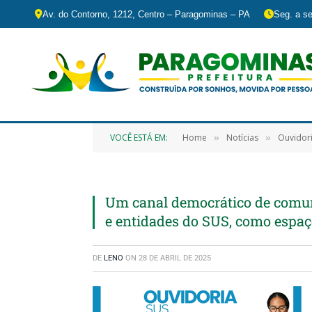
Av. do Contorno, 1212, Centro – Paragominas – PA
Seg. a se
VOCÊ ESTÁ EM:
Home
Notícias
Ouvidori
»
»
Um canal democrático de comuni
e entidades do SUS, como espa
DE
LENO
ON
28 DE ABRIL DE 2025