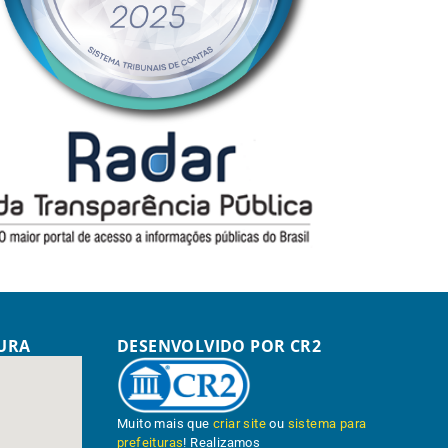
TURA
DESENVOLVIDO POR CR2
Muito mais que
criar site
ou
sistema para
prefeituras
! Realizamos