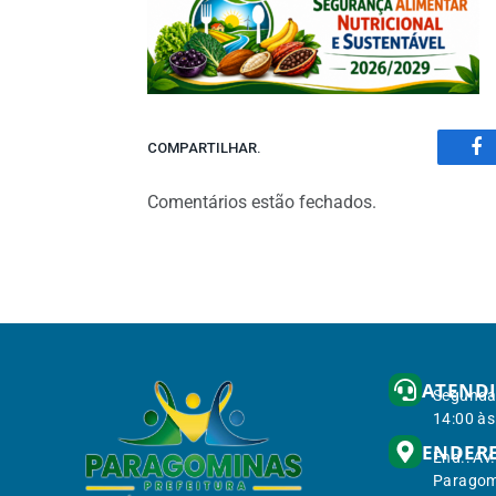
COMPARTILHAR.
Fa
Comentários estão fechados.
ATEND
Segunda 
14:00 às
ENDER
End.: Av
Paragom