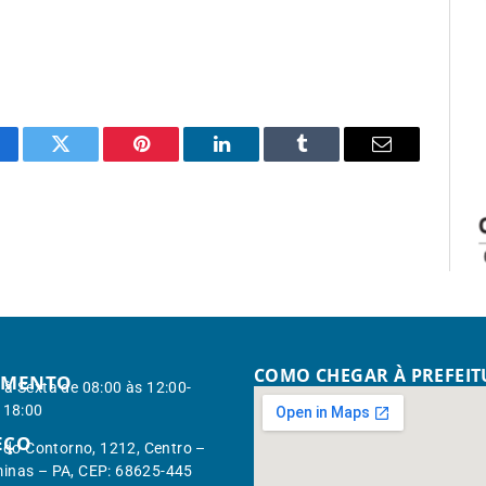
cebook
Twitter
Pinterest
LinkedIn
Tumblr
Email
COMO CHEGAR À PREFEI
IMENTO
à Sexta de 08:00 às 12:00-
 18:00
EÇO
. do Contorno, 1212, Centro –
inas – PA, CEP: 68625-445