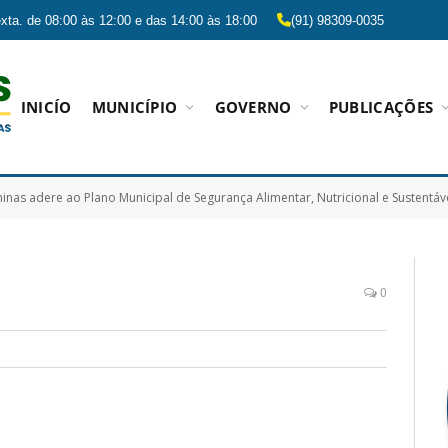
xta. de 08:00 às 12:00 e das 14:00 às 18:00
(91) 98309-0035
INICÍO
MUNICÍPIO
GOVERNO
PUBLICAÇÕES
nas adere ao Plano Municipal de Segurança Alimentar, Nutricional e Sustentáv
0