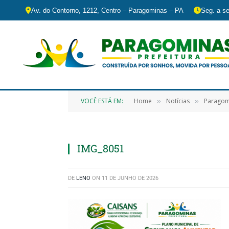
Av. do Contorno, 1212, Centro – Paragominas – PA
Seg. a se
VOCÊ ESTÁ EM:
Home
Notícias
Paragomi
»
»
IMG_8051
DE
LENO
ON
11 DE JUNHO DE 2026