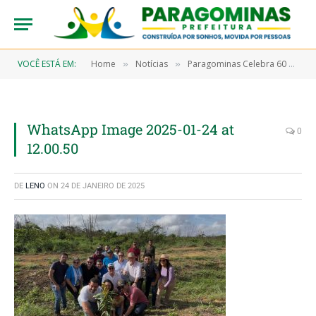
VOCÊ ESTÁ EM:
Home
Notícias
Paragominas Celebra 60 Anos com Ações de Sustentabilidade e União
»
»
WhatsApp Image 2025-01-24 at
0
12.00.50
DE
LENO
ON
24 DE JANEIRO DE 2025