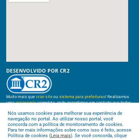
DESENVOLVIDO POR CR2
Muito mais que
criar site
ou
sistema para prefeituras
! Realizamos
uma
assessoria
completa, onde garantimos em contrato que todas
as exigências das
leis de transparência pública
serão atendidas.
Nós usamos cookies para melhorar sua experiência de
navegação no portal. Ao utilizar nosso portal, você
Conheça o
PNTP
e o
Radar da Transparência Pública
concorda com a política de monitoramento de cookies.
Para ter mais informações sobre como isso é feito, acesse
Política de cookies (
Leia mais
). Se você concorda, clique