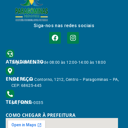
Siga-nos nas redes sociais
ATENDIMENTO
Segunda à Sexta de 08:00 às 12:00-14:00 às 18:00
ENDEREÇO
End.: Av. do Contorno, 1212, Centro – Paragominas – PA,
CEP: 68625-445
TELEFONE
(91) 98309-0035
COMO CHEGAR À PREFEITURA