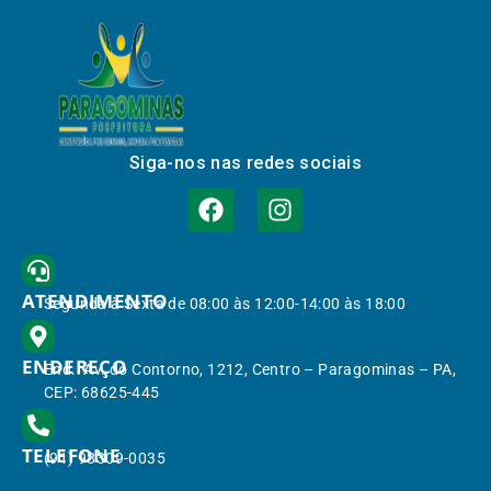
Siga-nos nas redes sociais
ATENDIMENTO
Segunda à Sexta de 08:00 às 12:00-14:00 às 18:00
ENDEREÇO
End.: Av. do Contorno, 1212, Centro – Paragominas – PA,
CEP: 68625-445
TELEFONE
(91) 98309-0035