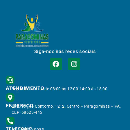
Siga-nos nas redes sociais
ATENDIMENTO
Segunda à Sexta de 08:00 às 12:00-14:00 às 18:00
ENDEREÇO
End.: Av. do Contorno, 1212, Centro – Paragominas – PA,
CEP: 68625-445
TELEFONE
(91) 98309-0035