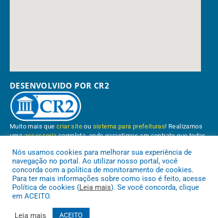
DESENVOLVIDO POR CR2
Muito mais que
criar site
ou
sistema para prefeituras
! Realizamos
uma
assessoria
completa, onde garantimos em contrato que todas
as exigências das
leis de transparência pública
serão atendidas.
Nós usamos cookies para melhorar sua experiência de
navegação no portal. Ao utilizar nosso portal, você
Conheça o
PNTP
e o
Radar da Transparência Pública
concorda com a política de monitoramento de cookies.
Para ter mais informações sobre como isso é feito, acesse
Política de cookies (
Leia mais
). Se você concorda, clique
em ACEITO.
Prefeitura Municipal de Paragominas.
Todos os direitos reservados a
Leia mais
ACEITO