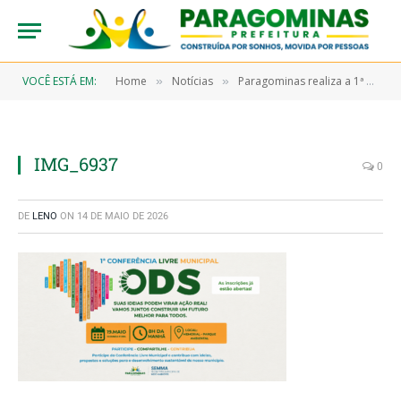
VOCÊ ESTÁ EM:
Home
Notícias
Paragominas realiza a 1ª Conferência Livre Municipal ODS no dia 19 de maio
»
»
IMG_6937
0
DE
LENO
ON
14 DE MAIO DE 2026