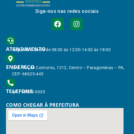
Siga-nos nas redes sociais
ATENDIMENTO
Segunda à Sexta de 08:00 às 12:00-14:00 às 18:00
ENDEREÇO
End.: Av. do Contorno, 1212, Centro – Paragominas – PA,
CEP: 68625-445
TELEFONE
(91) 98309-0035
COMO CHEGAR À PREFEITURA