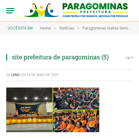
VOCÊ ESTÁ EM:
Home
Notícias
Paragominas realiza Seminário Especial pelos 25 Anos de Enfrentamento ao Abuso Sexual de Crianças e Adolescentes
»
»
site prefeitura de paragominas (5)
0
DE
LENO
ON
16 DE MAIO DE 2025