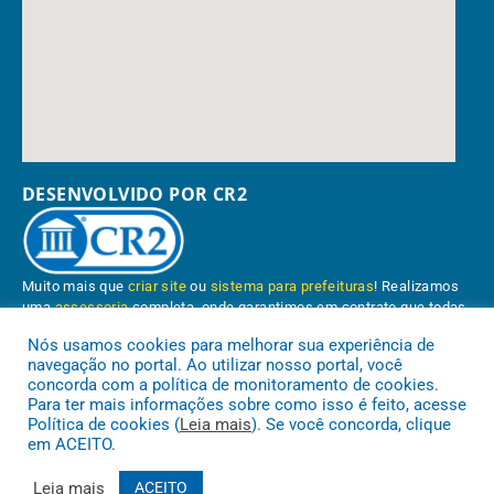
DESENVOLVIDO POR CR2
Muito mais que
criar site
ou
sistema para prefeituras
! Realizamos
uma
assessoria
completa, onde garantimos em contrato que todas
as exigências das
leis de transparência pública
serão atendidas.
Nós usamos cookies para melhorar sua experiência de
navegação no portal. Ao utilizar nosso portal, você
Conheça o
PNTP
e o
Radar da Transparência Pública
concorda com a política de monitoramento de cookies.
Para ter mais informações sobre como isso é feito, acesse
Política de cookies (
Leia mais
). Se você concorda, clique
em ACEITO.
Prefeitura Municipal de Paragominas.
Todos os direitos reservados a
Leia mais
ACEITO