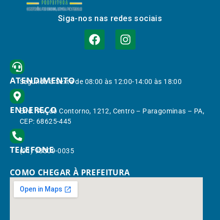
Siga-nos nas redes sociais
ATENDIMENTO
Segunda à Sexta de 08:00 às 12:00-14:00 às 18:00
ENDEREÇO
End.: Av. do Contorno, 1212, Centro – Paragominas – PA,
CEP: 68625-445
TELEFONE
(91) 98309-0035
COMO CHEGAR À PREFEITURA