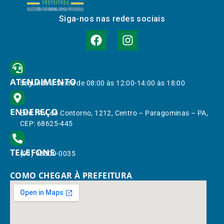
Siga-nos nas redes sociais
ATENDIMENTO
Segunda à Sexta de 08:00 às 12:00-14:00 às 18:00
ENDEREÇO
End.: Av. do Contorno, 1212, Centro – Paragominas – PA,
CEP: 68625-445
TELEFONE
(91) 98309-0035
COMO CHEGAR À PREFEITURA