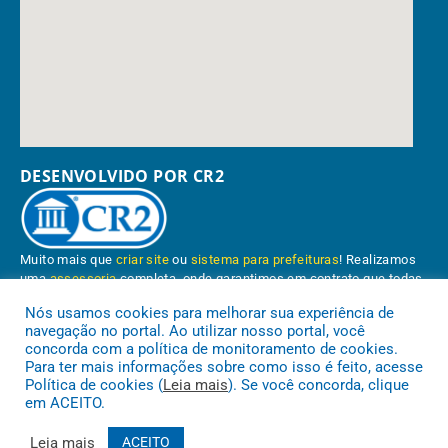
DESENVOLVIDO POR CR2
Muito mais que
criar site
ou
sistema para prefeituras
! Realizamos
uma
assessoria
completa, onde garantimos em contrato que todas
as exigências das
leis de transparência pública
serão atendidas.
Nós usamos cookies para melhorar sua experiência de
navegação no portal. Ao utilizar nosso portal, você
Conheça o
PNTP
e o
Radar da Transparência Pública
concorda com a política de monitoramento de cookies.
Para ter mais informações sobre como isso é feito, acesse
Política de cookies (
Leia mais
). Se você concorda, clique
em ACEITO.
Prefeitura Municipal de Paragominas.
Todos os direitos reservados a
Leia mais
ACEITO