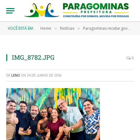
VOCÊ ESTÁ EM:
Home
Notícias
Paragominas recebe governadora do Estado e celebra investimentos para o desenvolvimento do município
»
»
IMG_8782.JPG
0
DE
LENO
ON
24 DE JUNHO DE 2026