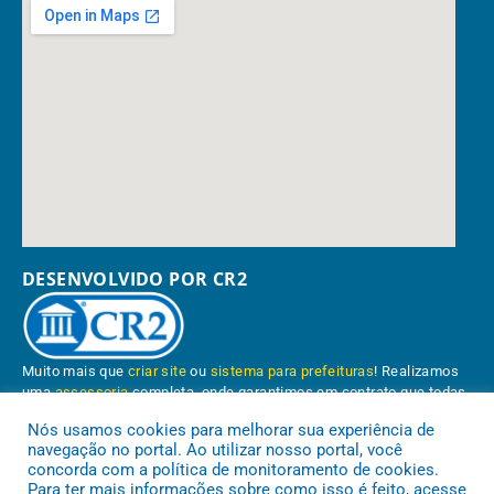
DESENVOLVIDO POR CR2
Muito mais que
criar site
ou
sistema para prefeituras
! Realizamos
uma
assessoria
completa, onde garantimos em contrato que todas
as exigências das
leis de transparência pública
serão atendidas.
Nós usamos cookies para melhorar sua experiência de
navegação no portal. Ao utilizar nosso portal, você
Conheça o
PNTP
e o
Radar da Transparência Pública
concorda com a política de monitoramento de cookies.
Para ter mais informações sobre como isso é feito, acesse