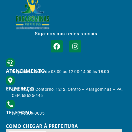
Siga-nos nas redes sociais
ATENDIMENTO
Segunda à Sexta de 08:00 às 12:00-14:00 às 18:00
ENDEREÇO
End.: Av. do Contorno, 1212, Centro – Paragominas – PA,
CEP: 68625-445
TELEFONE
(91) 98309-0035
COMO CHEGAR À PREFEITURA