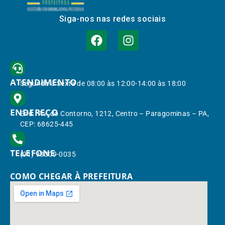
Siga-nos nas redes sociais
ATENDIMENTO
Segunda à Sexta de 08:00 às 12:00-14:00 às 18:00
ENDEREÇO
End.: Av. do Contorno, 1212, Centro – Paragominas – PA,
CEP: 68625-445
TELEFONE
(91) 98309-0035
COMO CHEGAR À PREFEITURA