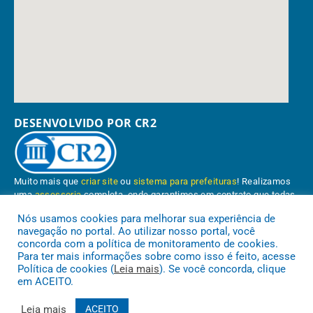
DESENVOLVIDO POR CR2
Muito mais que
criar site
ou
sistema para prefeituras
! Realizamos
uma
assessoria
completa, onde garantimos em contrato que todas
as exigências das
leis de transparência pública
serão atendidas.
Nós usamos cookies para melhorar sua experiência de
navegação no portal. Ao utilizar nosso portal, você
Conheça o
PNTP
e o
Radar da Transparência Pública
concorda com a política de monitoramento de cookies.
Para ter mais informações sobre como isso é feito, acesse
Política de cookies (
Leia mais
). Se você concorda, clique
em ACEITO.
Prefeitura Municipal de Paragominas.
Todos os direitos reservados a
Leia mais
ACEITO