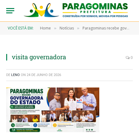
VOCÊ ESTÁ EM:
Home
Notícias
Paragominas recebe governadora do Estado e celebra investimentos para o desenvolvimento do município
»
»
visita governadora
0
DE
LENO
ON
24 DE JUNHO DE 2026