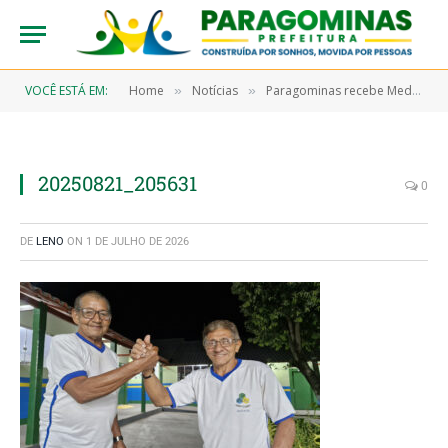
VOCÊ ESTÁ EM:
Home
Notícias
Paragominas recebe Medalha Paulo Freire e se consolida como referência nacional na Educação de Jovens e Adultos
»
»
20250821_205631
0
DE
LENO
ON
1 DE JULHO DE 2026