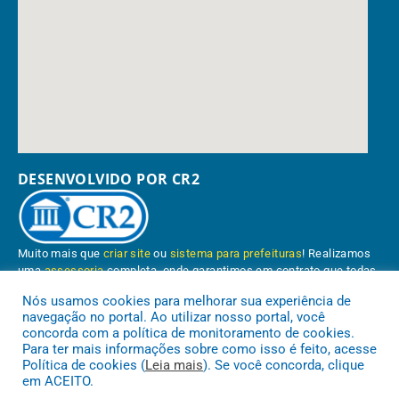
DESENVOLVIDO POR CR2
Muito mais que
criar site
ou
sistema para prefeituras
! Realizamos
uma
assessoria
completa, onde garantimos em contrato que todas
as exigências das
leis de transparência pública
serão atendidas.
Nós usamos cookies para melhorar sua experiência de
navegação no portal. Ao utilizar nosso portal, você
Conheça o
PNTP
e o
Radar da Transparência Pública
concorda com a política de monitoramento de cookies.
Para ter mais informações sobre como isso é feito, acesse
Política de cookies (
Leia mais
). Se você concorda, clique
em ACEITO.