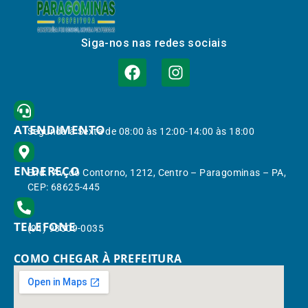
Siga-nos nas redes sociais
ATENDIMENTO
Segunda à Sexta de 08:00 às 12:00-14:00 às 18:00
ENDEREÇO
End.: Av. do Contorno, 1212, Centro – Paragominas – PA,
CEP: 68625-445
TELEFONE
(91) 98309-0035
COMO CHEGAR À PREFEITURA