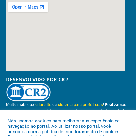
DESENVOLVIDO POR CR2
Muito mais que
criar site
ou
sistema para prefeituras
! Realizamos
uma
assessoria
completa, onde garantimos em contrato que todas
as exigências das
leis de transparência pública
serão atendidas.
Nós usamos cookies para melhorar sua experiência de
navegação no portal. Ao utilizar nosso portal, você
Conheça o
PNTP
e o
Radar da Transparência Pública
concorda com a política de monitoramento de cookies.