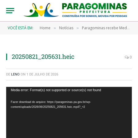
VOCÊ ESTÁ EM:
Home
Notícias
Paragominas recebe Medalha Paulo Freire e se consolida como referência nacional na Educação de Jovens e Adultos
»
»
20250821_205631.heic
0
DE
LENO
ON
1 DE JULHO DE 2026
Tocador
Media error: Format(s) not supported or source(s) not found
de
Fazer download do arquivo: https://paragominas.pa.gov.br/wp-
vídeo
content/uploads/2026/06/20250821_205631.heic.mp4?_=2