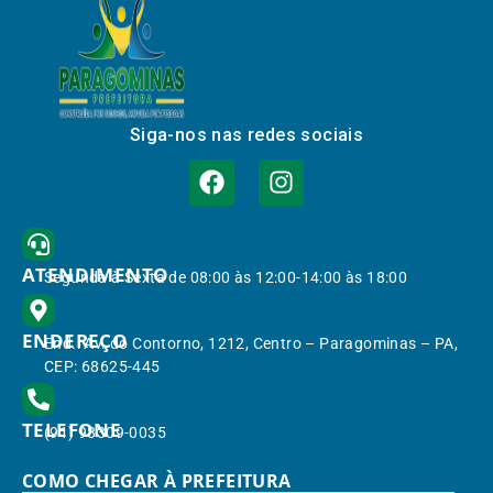
Siga-nos nas redes sociais
ATENDIMENTO
Segunda à Sexta de 08:00 às 12:00-14:00 às 18:00
ENDEREÇO
End.: Av. do Contorno, 1212, Centro – Paragominas – PA,
CEP: 68625-445
TELEFONE
(91) 98309-0035
COMO CHEGAR À PREFEITURA