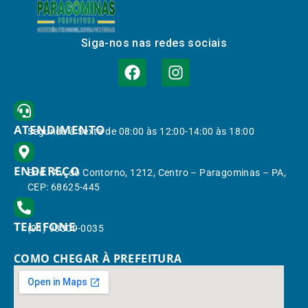
Siga-nos nas redes sociais
ATENDIMENTO
Segunda à Sexta de 08:00 às 12:00-14:00 às 18:00
ENDEREÇO
End.: Av. do Contorno, 1212, Centro – Paragominas – PA,
CEP: 68625-445
TELEFONE
(91) 98309-0035
COMO CHEGAR À PREFEITURA