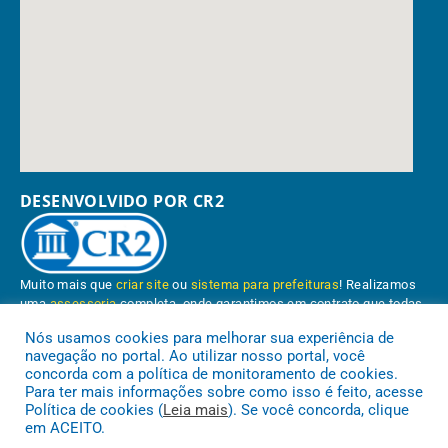
DESENVOLVIDO POR CR2
Muito mais que
criar site
ou
sistema para prefeituras
! Realizamos
uma
assessoria
completa, onde garantimos em contrato que todas
as exigências das
leis de transparência pública
serão atendidas.
Nós usamos cookies para melhorar sua experiência de
navegação no portal. Ao utilizar nosso portal, você
Conheça o
PNTP
e o
Radar da Transparência Pública
concorda com a política de monitoramento de cookies.
Para ter mais informações sobre como isso é feito, acesse
Política de cookies (
Leia mais
). Se você concorda, clique
em ACEITO.