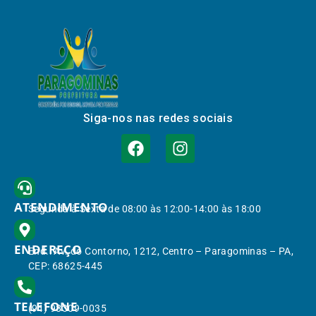
Siga-nos nas redes sociais
ATENDIMENTO
Segunda à Sexta de 08:00 às 12:00-14:00 às 18:00
ENDEREÇO
End.: Av. do Contorno, 1212, Centro – Paragominas – PA,
CEP: 68625-445
TELEFONE
(91) 98309-0035