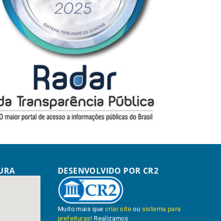
TURA
DESENVOLVIDO POR CR2
Muito mais que
criar site
ou
sistema para
prefeituras
! Realizamos