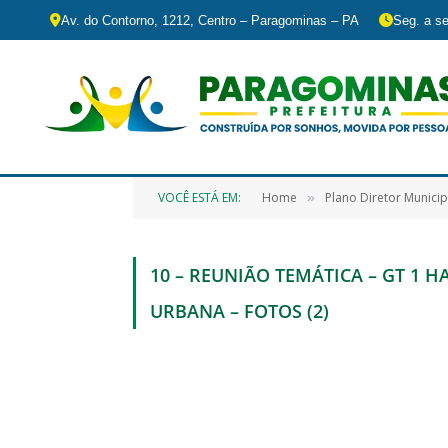
Av. do Contorno, 1212, Centro – Paragominas – PA
Seg. a se
VOCÊ ESTÁ EM:
Home
Plano Diretor Municip
»
10 – REUNIÃO TEMÁTICA – GT 1 
URBANA – FOTOS (2)