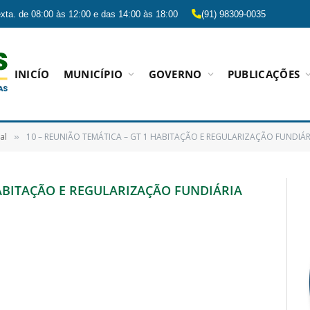
xta. de 08:00 às 12:00 e das 14:00 às 18:00
(91) 98309-0035
INICÍO
MUNICÍPIO
GOVERNO
PUBLICAÇÕES
al
10 – REUNIÃO TEMÁTICA – GT 1 HABITAÇÃO E REGULARIZAÇÃO FUNDIÁR
»
HABITAÇÃO E REGULARIZAÇÃO FUNDIÁRIA