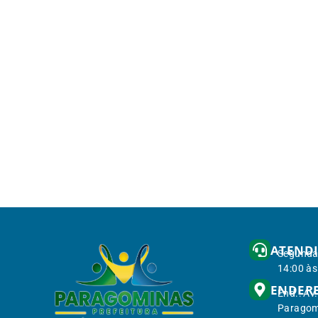
ATEND
Segunda 
14:00 às
ENDER
End.: Av
Paragom