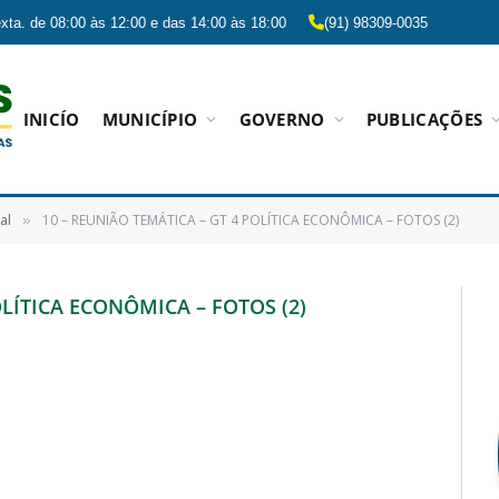
xta. de 08:00 às 12:00 e das 14:00 às 18:00
(91) 98309-0035
INICÍO
MUNICÍPIO
GOVERNO
PUBLICAÇÕES
al
10 – REUNIÃO TEMÁTICA – GT 4 POLÍTICA ECONÔMICA – FOTOS (2)
»
OLÍTICA ECONÔMICA – FOTOS (2)