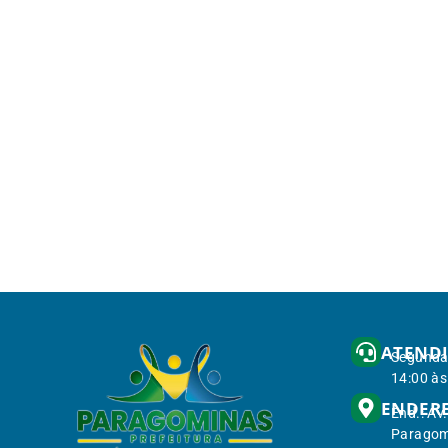
ATEND
Segunda 
14:00 às
ENDER
End.: Av
Paragom