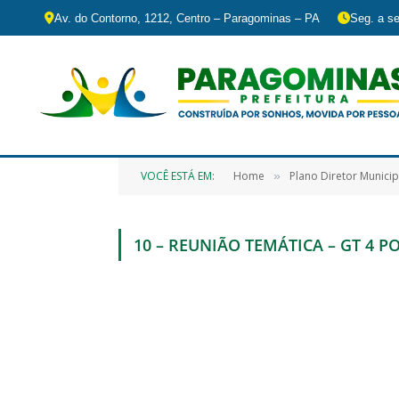
Av. do Contorno, 1212, Centro – Paragominas – PA
Seg. a se
VOCÊ ESTÁ EM:
Home
Plano Diretor Municip
»
10 – REUNIÃO TEMÁTICA – GT 4 P