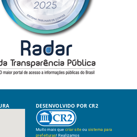
TURA
DESENVOLVIDO POR CR2
Muito mais que
criar site
ou
sistema para
prefeituras
! Realizamos