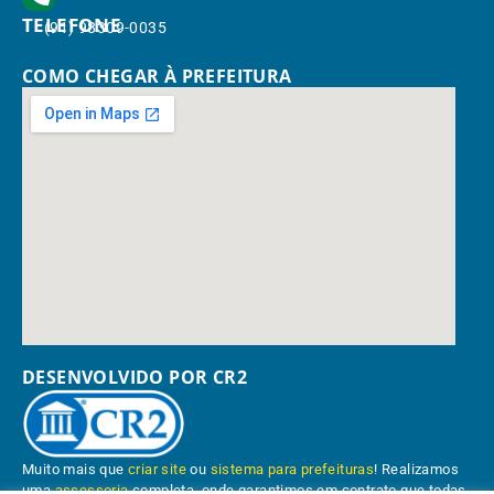
TELEFONE
(91) 98309-0035
COMO CHEGAR À PREFEITURA
DESENVOLVIDO POR CR2
Muito mais que
criar site
ou
sistema para prefeituras
! Realizamos
uma
assessoria
completa, onde garantimos em contrato que todas