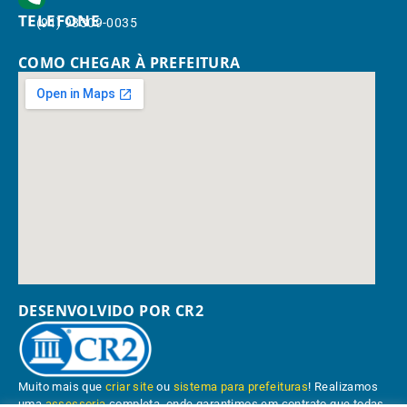
TELEFONE
(91) 98309-0035
COMO CHEGAR À PREFEITURA
DESENVOLVIDO POR CR2
Muito mais que
criar site
ou
sistema para prefeituras
! Realizamos
uma
assessoria
completa, onde garantimos em contrato que todas