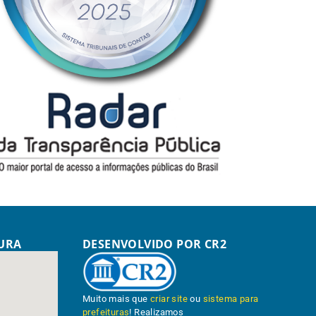
TURA
DESENVOLVIDO POR CR2
Muito mais que
criar site
ou
sistema para
prefeituras
! Realizamos