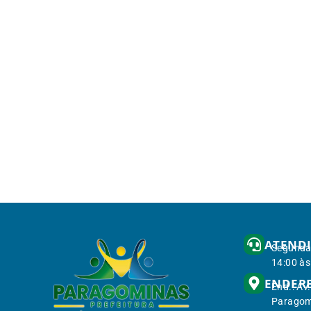
ATEND
Segunda 
14:00 às
ENDER
End.: Av
Paragom