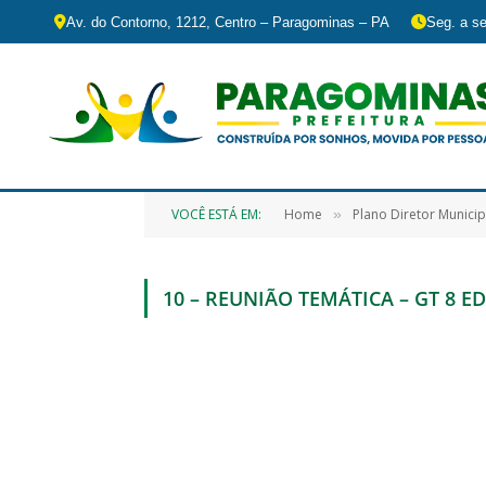
Av. do Contorno, 1212, Centro – Paragominas – PA
Seg. a se
VOCÊ ESTÁ EM:
Home
Plano Diretor Municip
»
10 – REUNIÃO TEMÁTICA – GT 8 E