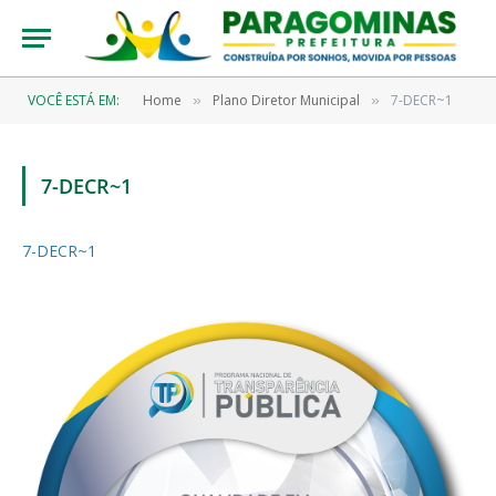
VOCÊ ESTÁ EM:
Home
Plano Diretor Municipal
7-DECR~1
»
»
7-DECR~1
7-DECR~1