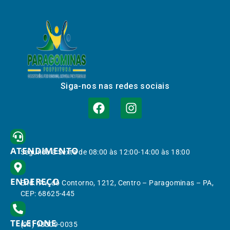
Siga-nos nas redes sociais
ATENDIMENTO
Segunda à Sexta de 08:00 às 12:00-14:00 às 18:00
ENDEREÇO
End.: Av. do Contorno, 1212, Centro – Paragominas – PA,
CEP: 68625-445
TELEFONE
(91) 98309-0035