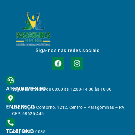
Siga-nos nas redes sociais
ATENDIMENTO
Segunda à Sexta de 08:00 às 12:00-14:00 às 18:00
ENDEREÇO
End.: Av. do Contorno, 1212, Centro – Paragominas – PA,
CEP: 68625-445
TELEFONE
(91) 98309-0035