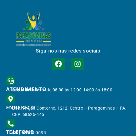
Siga-nos nas redes sociais
ATENDIMENTO
Segunda à Sexta de 08:00 às 12:00-14:00 às 18:00
ENDEREÇO
End.: Av. do Contorno, 1212, Centro – Paragominas – PA,
CEP: 68625-445
TELEFONE
(91) 98309-0035