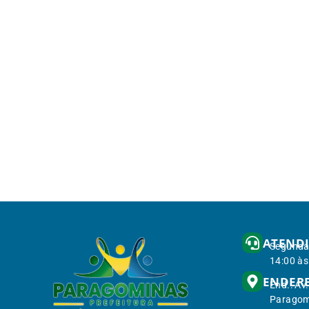
ATEND
Segunda 
14:00 às
ENDER
End.: Av
Paragom