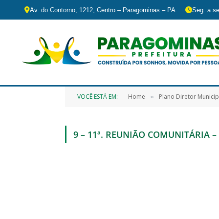
Av. do Contorno, 1212, Centro – Paragominas – PA
Seg. a se
VOCÊ ESTÁ EM:
Home
Plano Diretor Municip
»
9 – 11ª. REUNIÃO COMUNITÁRIA – 