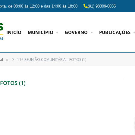
xta. de 08:00 às 12:00 e das 14:00 às 18:00
(91) 98309-0035
INICÍO
MUNICÍPIO
GOVERNO
PUBLICAÇÕES
al
9 – 11ª. REUNIÃO COMUNITÁRIA – FOTOS (1)
»
FOTOS (1)