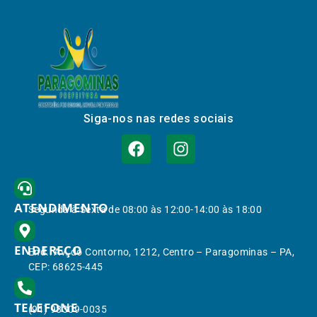
Siga-nos nas redes sociais
ATENDIMENTO
Segunda à Sexta de 08:00 às 12:00-14:00 às 18:00
ENDEREÇO
End.: Av. do Contorno, 1212, Centro – Paragominas – PA,
CEP: 68625-445
TELEFONE
(91) 98309-0035