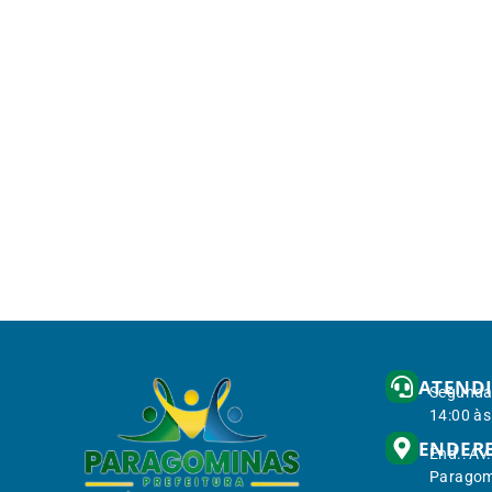
ATEND
Segunda 
14:00 às
ENDER
End.: Av
Paragom