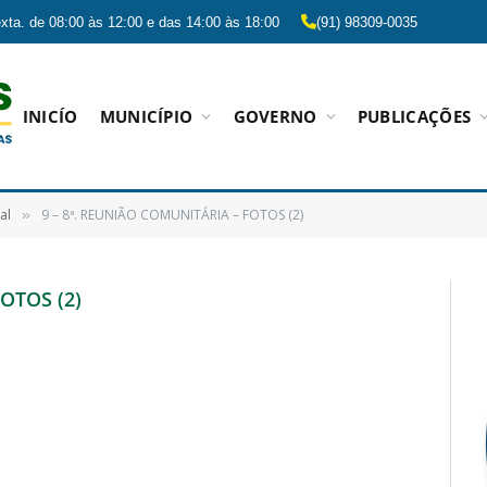
xta. de 08:00 às 12:00 e das 14:00 às 18:00
(91) 98309-0035
INICÍO
MUNICÍPIO
GOVERNO
PUBLICAÇÕES
al
9 – 8ª. REUNIÃO COMUNITÁRIA – FOTOS (2)
»
OTOS (2)