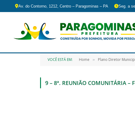
Av. do Contorno, 1212, Centro – Paragominas – PA
Seg. a se
VOCÊ ESTÁ EM:
Home
Plano Diretor Municip
»
9 – 8ª. REUNIÃO COMUNITÁRIA – F