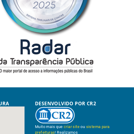
TURA
DESENVOLVIDO POR CR2
Muito mais que
criar site
ou
sistema para
prefeituras
! Realizamos