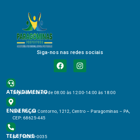
Siga-nos nas redes sociais
ATENDIMENTO
Segunda à Sexta de 08:00 às 12:00-14:00 às 18:00
ENDEREÇO
End.: Av. do Contorno, 1212, Centro – Paragominas – PA,
CEP: 68625-445
TELEFONE
(91) 98309-0035