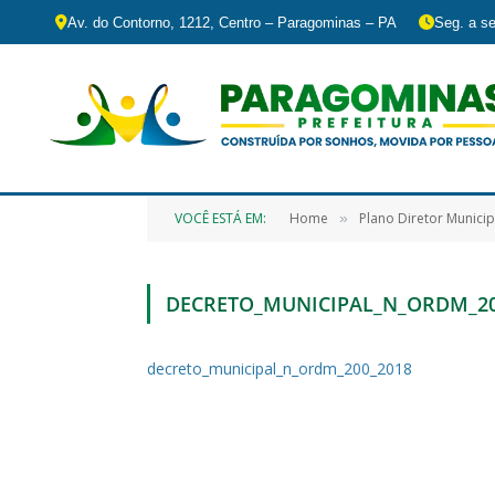
Av. do Contorno, 1212, Centro – Paragominas – PA
Seg. a se
VOCÊ ESTÁ EM:
Home
Plano Diretor Municip
»
DECRETO_MUNICIPAL_N_ORDM_20
decreto_municipal_n_ordm_200_2018