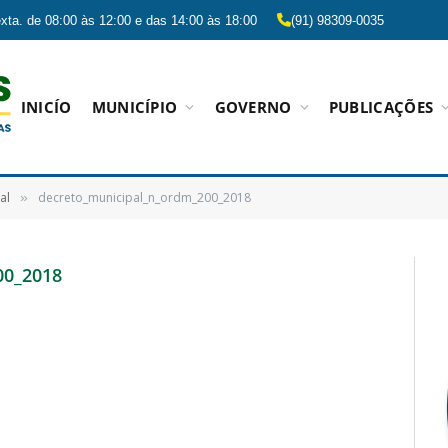
xta. de 08:00 às 12:00 e das 14:00 às 18:00
(91) 98309-0035
INICÍO
MUNICÍPIO
GOVERNO
PUBLICAÇÕES
al
decreto_municipal_n_ordm_200_2018
»
0_2018