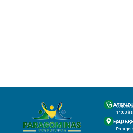
ATEND
Segunda 
14:00 às
ENDER
End.: Av
Paragom