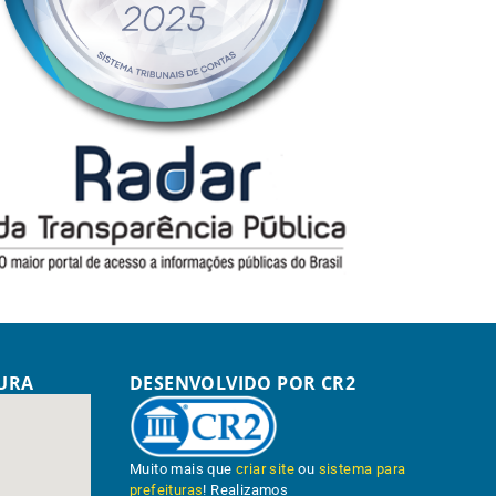
TURA
DESENVOLVIDO POR CR2
Muito mais que
criar site
ou
sistema para
prefeituras
! Realizamos