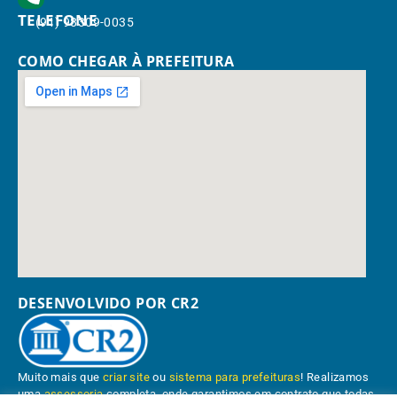
TELEFONE
(91) 98309-0035
COMO CHEGAR À PREFEITURA
DESENVOLVIDO POR CR2
Muito mais que
criar site
ou
sistema para prefeituras
! Realizamos
uma
assessoria
completa, onde garantimos em contrato que todas