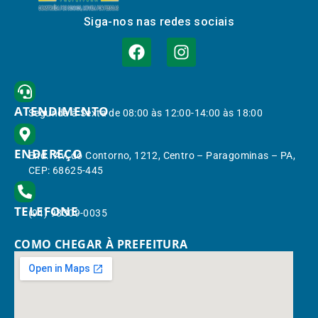
Siga-nos nas redes sociais
ATENDIMENTO
Segunda à Sexta de 08:00 às 12:00-14:00 às 18:00
ENDEREÇO
End.: Av. do Contorno, 1212, Centro – Paragominas – PA,
CEP: 68625-445
TELEFONE
(91) 98309-0035
COMO CHEGAR À PREFEITURA