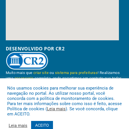
DESENVOLVIDO POR CR2
Muito mais que
criar site
ou
sistema para prefeituras
! Realizamos
uma
assessoria
completa, onde garantimos em contrato que todas
as exigências das
leis de transparência pública
serão atendidas.
Nós usamos cookies para melhorar sua experiência de
navegação no portal. Ao utilizar nosso portal, você
Conheça o
PNTP
e o
Radar da Transparência Pública
concorda com a política de monitoramento de cookies.
Para ter mais informações sobre como isso é feito, acesse
Política de cookies (
Leia mais
). Se você concorda, clique
em ACEITO.
Prefeitura Municipal de Paragominas.
Todos os direitos reservados a
Leia mais
ACEITO