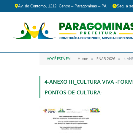
Av. do Contorno, 1212, Centro – Paragominas – PA
Seg. a se
VOCÊ ESTÁ EM:
Home
PNAB 2026
4-ANE
»
»
4-ANEXO III_CULTURA VIVA -FOR
PONTOS-DE-CULTURA-