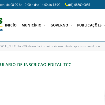
xta. de 08:00 às 12:00 e das 14:00 às 18:00
(91) 98309-0035
INICÍO
MUNICÍPIO
GOVERNO
PUBLICAÇÕES
XO III_CULTURA VIVA -formulario-de-inscricao-edital-tcc-pontos-de-cultura-
MULARIO-DE-INSCRICAO-EDITAL-TCC-