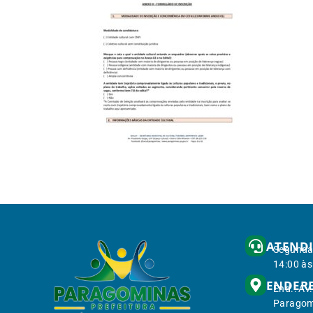
ATEND
Segunda 
14:00 às
ENDER
End.: Av
Paragom