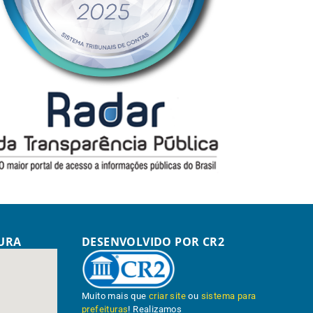
TURA
DESENVOLVIDO POR CR2
Muito mais que
criar site
ou
sistema para
prefeituras
! Realizamos