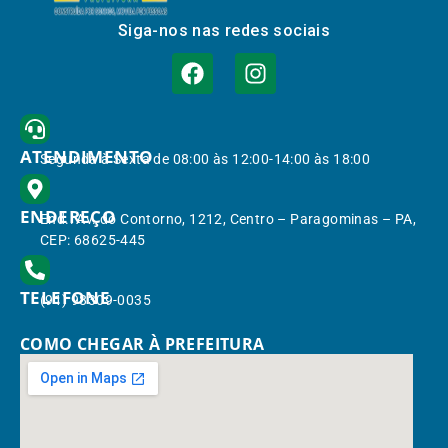
Siga-nos nas redes sociais
ATENDIMENTO
Segunda à Sexta de 08:00 às 12:00-14:00 às 18:00
ENDEREÇO
End.: Av. do Contorno, 1212, Centro – Paragominas – PA,
CEP: 68625-445
TELEFONE
(91) 98309-0035
COMO CHEGAR À PREFEITURA