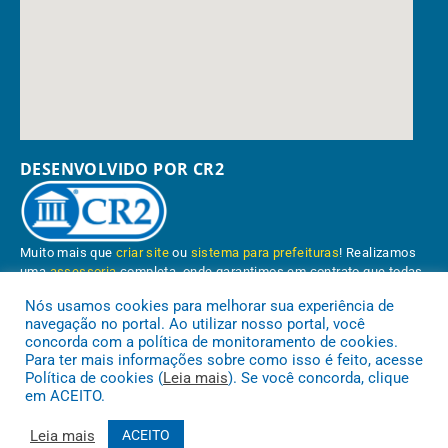
DESENVOLVIDO POR CR2
Muito mais que
criar site
ou
sistema para prefeituras
! Realizamos
uma
assessoria
completa, onde garantimos em contrato que todas
as exigências das
leis de transparência pública
serão atendidas.
Nós usamos cookies para melhorar sua experiência de
navegação no portal. Ao utilizar nosso portal, você
Conheça o
PNTP
e o
Radar da Transparência Pública
concorda com a política de monitoramento de cookies.
Para ter mais informações sobre como isso é feito, acesse
Política de cookies (
Leia mais
). Se você concorda, clique
em ACEITO.
Prefeitura Municipal de Paragominas.
Todos os direitos reservados a
Leia mais
ACEITO