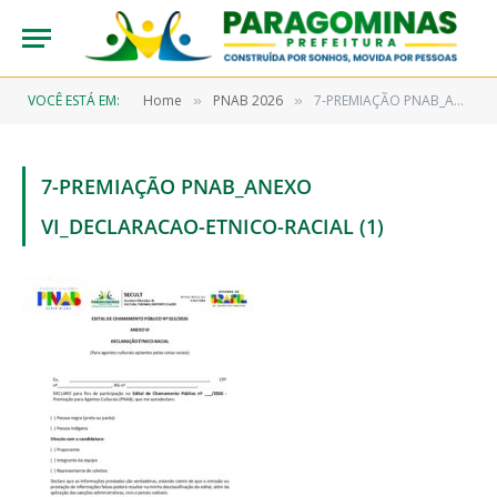
VOCÊ ESTÁ EM:
Home
PNAB 2026
7-PREMIAÇÃO PNAB_ANEXO VI_declaracao-etnico-racial (1)
»
»
7-PREMIAÇÃO PNAB_ANEXO
VI_DECLARACAO-ETNICO-RACIAL (1)