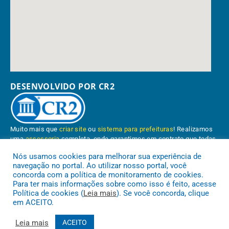
DESENVOLVIDO POR CR2
Muito mais que
criar site
ou
sistema para prefeituras
! Realizamos
uma
assessoria
completa, onde garantimos em contrato que todas
as exigências das
leis de transparência pública
serão atendidas.
Nós usamos cookies para melhorar sua experiência de
navegação no portal. Ao utilizar nosso portal, você
Conheça o
PNTP
e o
Radar da Transparência Pública
concorda com a política de monitoramento de cookies.
Para ter mais informações sobre como isso é feito, acesse
Política de cookies (
Leia mais
). Se você concorda, clique
em ACEITO.
Prefeitura Municipal de Paragominas.
Todos os direitos reservados a
Leia mais
ACEITO