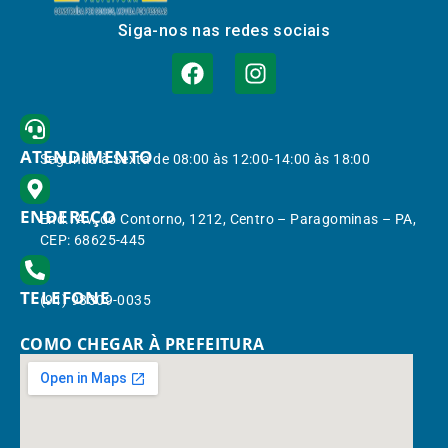
Siga-nos nas redes sociais
ATENDIMENTO
Segunda à Sexta de 08:00 às 12:00-14:00 às 18:00
ENDEREÇO
End.: Av. do Contorno, 1212, Centro – Paragominas – PA,
CEP: 68625-445
TELEFONE
(91) 98309-0035
COMO CHEGAR À PREFEITURA